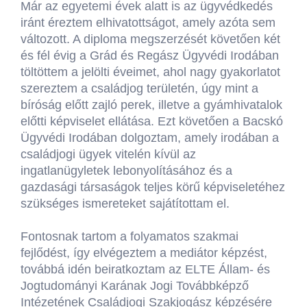
Már az egyetemi évek alatt is az ügyvédkedés
iránt éreztem elhivatottságot, amely azóta sem
változott. A diploma megszerzését követően két
és fél évig a Grád és Regász Ügyvédi Irodában
töltöttem a jelölti éveimet, ahol nagy gyakorlatot
szereztem a családjog területén, úgy mint a
bíróság előtt zajló perek, illetve a gyámhivatalok
előtti képviselet ellátása. Ezt követően a Bacskó
Ügyvédi Irodában dolgoztam, amely irodában a
családjogi ügyek vitelén kívül az
ingatlanügyletek lebonyolításához és a
gazdasági társaságok teljes körű képviseletéhez
szükséges ismereteket sajátítottam el.
Fontosnak tartom a folyamatos szakmai
fejlődést, így elvégeztem a mediátor képzést,
továbbá idén beiratkoztam az ELTE Állam- és
Jogtudományi Karának Jogi Továbbképző
Intézetének Családjogi Szakjogász képzésére